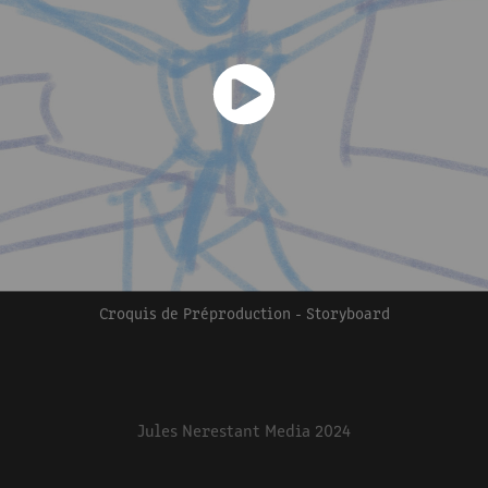
Croquis de Préproduction - Storyboard
Jules Nerestant Media 2024